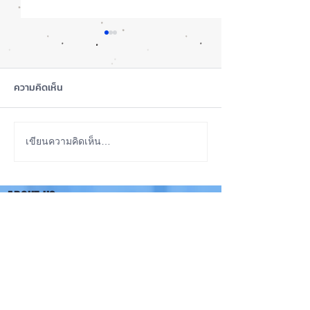
ความคิดเห็น
ซื้อรุ่นไหนดี? iPhone 18
iOS 27 Beta 4 เพิ
เขียนความคิดเห็น…
Pro หรือ Ultra 📱
ใหม่ พร้อมแก้บั๊กช
เตรียมความพร้อม
ABOUT US
เวอร์ชันเต็ม! 📱
iPhone iOS Thailand พื้นที่อัพเดทข่าวสารเกี่ยวกับ iPhone
จากประสบการณ์การใช้ iPhone ทุกรุ่นมากว่า 10 ปี ผม
ซ่อม iPhone ได้ทุกรุ่น
**
iPhone iOS
Thailand เป็นเว็บไซต์ในเครือ MacUp Studio รับซ่อม iPhone, iPad,
iMac, Macbook ทุกรุ่นทุกอาการ
Contact Us