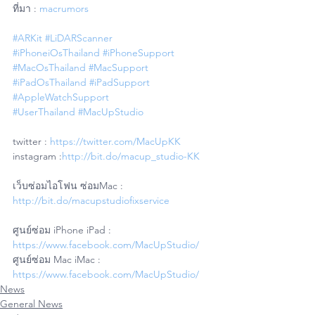
ที่มา : 
macrumors
#ARKit
#LiDARScanner
#iPhoneiOsThailand
#iPhoneSupport
#MacOsThailand
#MacSupport
#iPadOsThailand
#iPadSupport
#AppleWatchSupport
#UserThailand
#MacUpStudio
twitter : 
https://twitter.com/MacUpKK
instagram :
http://bit.do/macup_studio-KK
เว็บซ่อมไอโฟน ซ่อมMac : 
http://bit.do/macupstudiofixservice
ศูนย์ซ่อม iPhone iPad : 
https://www.facebook.com/MacUpStudio/
ศูนย์ซ่อม Mac iMac : 
https://www.facebook.com/MacUpStudio/
News
General News