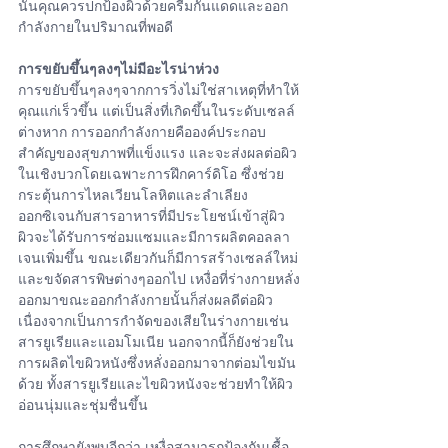
นั้นคุณควรปกป้องผิวด้วยครีมกันแดดและออก
กำลังกายในปริมาณที่พอดี
การขยับขึ้นๆลงๆไม่มีอะไรน่าห่วง
การขยับขึ้นๆลงๆจากการวิ่งไม่ใช่สาเหตุที่ทำให้
คุณแก่เร็วขึ้น แต่เป็นสิ่งที่เกิดขึ้นในระดับเซลล์
ต่างหาก การออกกำลังกายคือองค์ประกอบ
สำคัญของสุขภาพที่แข็งแรง และจะส่งผลต่อผิว
ในเชิงบวกโดยเฉพาะการฝึกคาร์ดิโอ ซึ่งช่วย
กระตุ้นการไหลเวียนโลหิตและลำเลียง
ออกซิเจนกับสารอาหารที่มีประโยชน์เข้าสู่ผิว 
ผิวจะได้รับการซ่อมแซมและมีการผลิตคอลลา
เจนเพิ่มขึ้น ขณะเดียวกันก็มีการสร้างเซลล์ใหม่
และขจัดสารพิษต่างๆออกไป เหงื่อที่ร่างกายหลั่ง
ออกมาขณะออกกำลังกายนั้นก็ส่งผลดีต่อผิว
เนื่องจากเป็นการกำจัดของเสียในร่างกายเช่น
สารยูเรียและแอมโมเนีย นอกจากนี้ก็ยังช่วยใน
การผลิตไขผิวหนังซึ่งหลั่งออกมาจากต่อมไขมัน
ด้วย ทั้งสารยูเรียและไขผิวหนังจะช่วยทำให้ผิว
อ่อนนุ่มและชุ่มชื่นขึ้น
การศึกษายังพบอีกว่า เหงื่อสามารถป้องกันเชื้อ