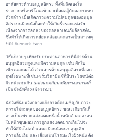
อาศัยสารต้านอนุมูลอิสระ ทั้งที่ผลิตเองใน
ร่างกายหรือบริโภคเข้ามาเพื่อต่อสู้กับผลกระทบ
ดังกล่าว เมื่อเกิดภาวะความไม่สมดุลของอนุมูล
อิสระบนผิวหนังก็จะทำให้เกิดริ้วรอยแห่งวัย 
เนื่องจากการลดลงของคอลลาเจนกับอีลาสติน
ซึ่งทำให้เกิดการหย่อนคล้อยและอาจเป็นสาเหตุ
ของ Runner’s Face 
วิธีแก้ง่ายๆ เพียงรับประทานอาหารที่มีสารต้าน
อนุมูลอิสระสูงและมีความสมดุล เช่น ผักใบ
เขียวและผลไม้ ส่วนสารต้านอนุมูลอิสระที่ออก
ฤทธิ์เฉพาะที่เช่นเซรั่มวิตามินซีก็มีประโยชน์ต่อ
ผิวหนังเช่นกัน 
(แสงแดดกับมลพิษทางอากาศก็
เป็นปัจจัยที่ควรพิจารณา)
นักวิ่งที่นิยมวิ่งกลางแจ้งอาจต้องเผชิญกับภาวะ
ความไม่สมดุลของอนุมูลอิสระ ขณะเดียวกันก็
อาจเป็นเพราะแสงแดดหรือน้ำหนักตัวลดลงจน
ใบหน้าซูบผอม การถูกแสงแดดมากเกินไปจะ
ทำให้สีผิวไม่สม่ำเสมอ ผิวหนังหนา สูญเสีย
ความอิ่มเอิบ และเสี่ยงเป็นโรคมะเร็งผิวหนัง ดัง