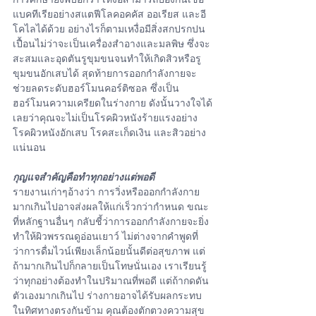
แบคทีเรียอย่างสแตฟีโลคอคคัส ออเรียส และอี
โคไลได้ด้วย อย่างไรก็ตามเหงื่อมีสิ่งสกปรกปน
เปื้อนไม่ว่าจะเป็นเครื่องสำอางและมลพิษ ซึ่งจะ
สะสมและอุดตันรูขุมขนจนทำให้เกิดสิวหรือรู
ขุมขนอักเสบได้ สุดท้ายการออกกำลังกายจะ
ช่วยลดระดับฮอร์โมนคอร์ติซอล ซึ่งเป็น
ฮอร์โมนความเครียดในร่างกาย ดังนั้นวางใจได้
เลยว่าคุณจะไม่เป็นโรคผิวหนังร้ายแรงอย่าง
โรคผิวหนังอักเสบ โรคสะเก็ดเงิน และสิวอย่าง
แน่นอน
กุญแจสำคัญคือทำทุกอย่างแต่พอดี
รายงานเก่าๆอ้างว่า การวิ่งหรือออกกำลังกาย
มากเกินไปอาจส่งผลให้แก่เร็วกว่ากำหนด ขณะ
ที่หลักฐานอื่นๆ กลับชี้ว่าการออกกำลังกายจะยิ่ง
ทำให้ผิวพรรณดูอ่อนเยาว์ ไม่ต่างจากคำพูดที่
ว่าการดื่มไวน์เพียงเล็กน้อยนั้นดีต่อสุขภาพ แต่
ถ้ามากเกินไปก็กลายเป็นโทษนั่นเอง เราเรียนรู้
ว่าทุกอย่างต้องทำในปริมาณที่พอดี แต่ถ้ากดดัน
ตัวเองมากเกินไป ร่างกายอาจได้รับผลกระทบ
ในทิศทางตรงกันข้าม คุณต้องตักตวงความสุข