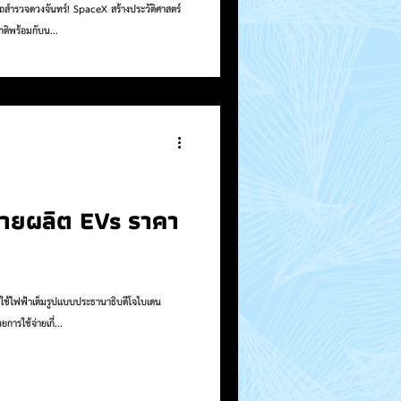
สำรวจดวงจันทร์! SpaceX สร้างประวัติศาสตร์
ติพร้อมกับน...
ายผลิต EVs ราคา
่ใช้ไฟฟ้าเต็มรูปแบบประธานาธิบดีโจไบเดน
ารใช้จ่ายเกี่...