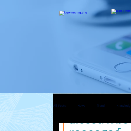
All Posts
News
Trend
Knowledg
Mac Pro
Apple Watch
Apple T