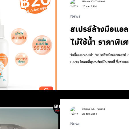
iPhone iOS Thailand
20 ก.ค. 2564
News
 to
Work
Life
Pet
Health
Sports
สเปรย์ล้างมือแอ
ไม่ใช้น้ำ ราคาพิเ
วันนี้แอดมาแนะนำ "สเปรย์ล้างมือแอลกอฮอล
HAND ไอเทมที่ทุกคนต้องมีในตอนนี้ ซึ่งช่
iPhone iOS Thailand
28 พ.ค. 2564
News