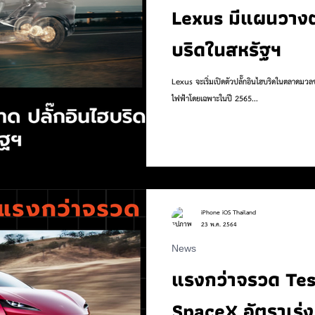
Lexus มีแผนวางต
บริดในสหรัฐฯ
Lexus จะเริ่มเปิดตัวปลั๊กอินไฮบริดในตลาดมวลช
ไฟฟ้าโดยเฉพาะในปี 2565...
iPhone iOS Thailand
23 พ.ค. 2564
News
แรงกว่าจรวด Tes
SpaceX อัตราเร่