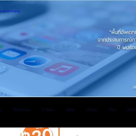
"พื้นที่อัพเด
จากประสบการณ์การใ
ปี ผมซ่อม
(ช
e
Technology
IT News
Apple
iPhone
iPad
AirPo
V
Application
iOS
iPadOs
Os
WatchOS
Android