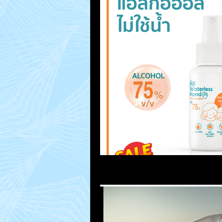
MacUp Studio
Repair Jobs
How