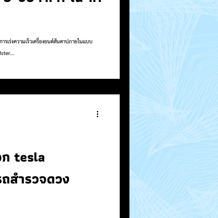
esla Roadster...
อก tesla
นรถสำรวจดวง