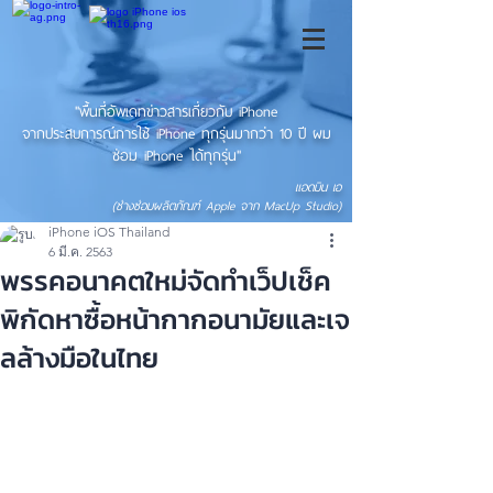
"พื้นที่อัพเดทข่าวสารเกี่ยวกับ iPhone
จากประสบการณ์การใช้ iPhone ทุกรุ่นมากว่า 10 ปี ผม
ซ่อม iPhone ได้ทุกรุ่น"
แอดมิน เอ
(ช่างซ่อมผลิตภัณฑ์ Apple จาก MacUp Studio)
iPhone iOS Thailand
6 มี.ค. 2563
พรรคอนาคตใหม่จัดทำเว็ปเช็ค
พิกัดหาซื้อหน้ากากอนามัยและเจ
ลล้างมือในไทย