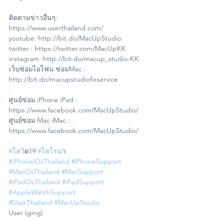
ติดตามข่าวอื่นๆ: 
https://www.userthailand.com/
youtube: http://bit.do/MacUpStudio
twitter : https://twitter.com/MacUpKK
instagram :http://bit.do/macup_studio-KK
เว็บซ่อมไอโฟน ซ่อมMac : 
http://bit.do/macupstudiofixservice
.
ศูนย์ซ่อม iPhone iPad : 
https://www.facebook.com/MacUpStudio/
ศูนย์ซ่อม Mac iMac : 
https://www.facebook.com/MacUpStudio/
.
#โคว
ิด19 
#โคโรน
่า
#iPhoneiOsThailand
#iPhoneSupport
#MacOsThailand
#MacSupport
#iPadOsThailand
#iPadSupport
#AppleWatchSupport
#UserThailand
#MacUpStudio
User (ging)