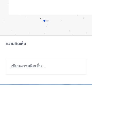
ความคิดเห็น
iOS 27 Beta 4 เพิ่มฟีเจอร์
ลือ! iPhone 18 P
เขียนความคิดเห็น…
ใหม่ พร้อมแก้บั๊กชุดใหญ่
เกรดน้อย แต่ราคาจ
เตรียมความพร้อมก่อนปล่อย
กลับมาเล็ง iPhon
ABOUT US
เวอร์ชันเต็ม! 📱
รุ่นเก่า 📱🤳
iPhone iOS Thailand พื้นที่อัพเดทข่าวสารเกี่ยวกับ iPhone
จากประสบการณ์การใช้ iPhone ทุกรุ่นมากว่า 10 ปี ผม
ซ่อม iPhone ได้ทุกรุ่น
**
iPhone iOS
Thailand เป็นเว็บไซต์ในเครือ MacUp Studio รับซ่อม iPhone, iPad,
iMac, Macbook ทุกรุ่นทุกอาการ