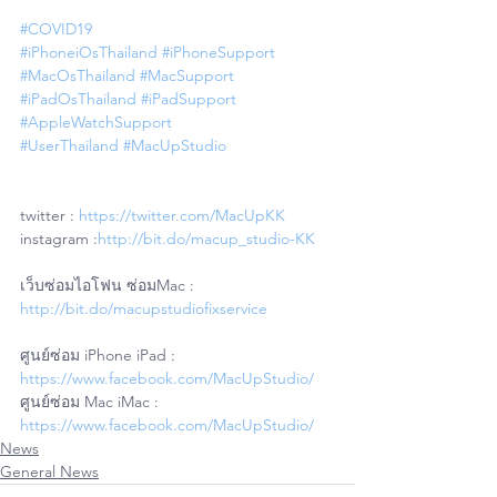
#COVID19
#iPhoneiOsThailand
#iPhoneSupport
#MacOsThailand
#MacSupport
#iPadOsThailand
#iPadSupport
#AppleWatchSupport
#UserThailand
#MacUpStudio
twitter : 
https://twitter.com/MacUpKK
instagram :
http://bit.do/macup_studio-KK
เว็บซ่อมไอโฟน ซ่อมMac : 
http://bit.do/macupstudiofixservice
ศูนย์ซ่อม iPhone iPad : 
https://www.facebook.com/MacUpStudio/
ศูนย์ซ่อม Mac iMac : 
https://www.facebook.com/MacUpStudio/
News
General News