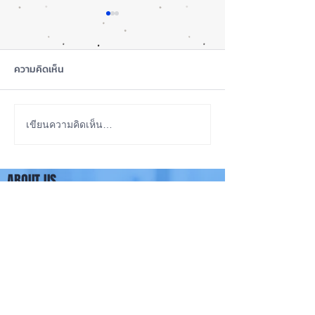
ความคิดเห็น
iOS 27 Beta 4 เพิ่มฟีเจอร์
ลือ! iPhone 18 P
เขียนความคิดเห็น…
ใหม่ พร้อมแก้บั๊กชุดใหญ่
เกรดน้อย แต่ราคาจ
เตรียมความพร้อมก่อนปล่อย
กลับมาเล็ง iPhon
ABOUT US
เวอร์ชันเต็ม! 📱
รุ่นเก่า 📱🤳
iPhone iOS Thailand พื้นที่อัพเดทข่าวสารเกี่ยวกับ iPhone
จากประสบการณ์การใช้ iPhone ทุกรุ่นมากว่า 10 ปี ผม
ซ่อม iPhone ได้ทุกรุ่น
**
iPhone iOS
Thailand เป็นเว็บไซต์ในเครือ MacUp Studio รับซ่อม iPhone, iPad,
iMac, Macbook ทุกรุ่นทุกอาการ
Contact Us
iphoneiosthailand@gmail.com