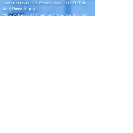
จากประสบการณ์การใช้ iPhone ทุกรุ่นมากว่า 10 ปี ผม
ซ่อม iPhone ได้ทุกรุ่น
**
iPhone iOS
Thailand เป็นเว็บไซต์ในเครือ MacUp Studio รับซ่อม iPhone, iPad,
iMac, Macbook ทุกรุ่นทุกอาการ
Contact Us
iphoneiosthailand@gmail.com
Follow Us
HOME
NEWS
TRENDS
MACUP STUDIO
KNOWLEDGE
EV Cars
เรื่องเด่น
General
งานซ่อมต่างๆ
Os / iOs
Fashion
แอดอยากบอก
iT
Android
ข่าว iPhone
Food
ซ่อมการ์ดจอ
Health
About Us
Sports
Food
อะไหล่ช่าง
Beauty
เครื่องมือสอง
HOW TO
VIDEO
จัดเต็ม!!
เกี่ยวกับเรา