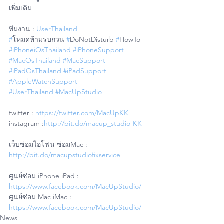
เพิ่มเติม
ทีมงาน : 
UserThailand
#
โหมดห้ามรบกวน 
#
DoNotDisturb 
#
HowTo
#iPhoneiOsThailand
#iPhoneSupport
#MacOsThailand
#MacSupport
#iPadOsThailand
#iPadSupport
#AppleWatchSupport
#UserThailand
#MacUpStudio
twitter : 
https://twitter.com/MacUpKK
instagram :
http://bit.do/macup_studio-KK
เว็บซ่อมไอโฟน ซ่อมMac : 
http://bit.do/macupstudiofixservice
ศูนย์ซ่อม iPhone iPad : 
https://www.facebook.com/MacUpStudio/
ศูนย์ซ่อม Mac iMac : 
https://www.facebook.com/MacUpStudio/
News