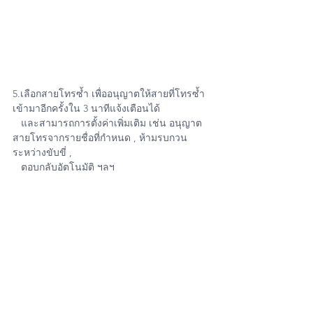
5.เลือกสายโทรซ้ำ เพื่ออนุญาตให้สายที่โทรซ้ำ
เข้ามาอีกครั้งใน 3 นาทีแจ้งเตือนได้
   และสามารถการตั้งค่าเพิ่มเติม เช่น อนุญาต
สายโทรจากรายชื่อที่กำหนด , ห้ามรบกวน
ระหว่างขับขี่ ,
   ตอบกลับอัตโนมัติ ฯลฯ