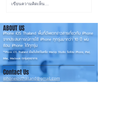
ลือ! iPhone 18e จะเพิ่ม
iOS 27 Beta 4 เพิ
เขียนความคิดเห็น…
RAM! 📱
ใหม่ พร้อมแก้บั๊กช
เตรียมความพร้อม
ABOUT US
เวอร์ชันเต็ม! 📱
iPhone iOS Thailand พื้นที่อัพเดทข่าวสารเกี่ยวกับ iPhone
จากประสบการณ์การใช้ iPhone ทุกรุ่นมากว่า 10 ปี ผม
ซ่อม iPhone ได้ทุกรุ่น
**
iPhone iOS
Thailand เป็นเว็บไซต์ในเครือ MacUp Studio รับซ่อม iPhone, iPad,
iMac, Macbook ทุกรุ่นทุกอาการ
Contact Us
iphoneiosthailand@gmail.com
Follow Us
HOME
NEWS
TRENDS
MACUP STUDIO
KNOWLEDGE
EV Cars
เรื่องเด่น
General
งานซ่อมต่างๆ
Os / iOs
Fashion
แอดอยากบอก
iT
Android
ข่าว iPhone
Food
ซ่อมการ์ดจอ
Health
About Us
Sports
Food
อะไหล่ช่าง
Beauty
เครื่องมือสอง
HOW TO
VIDEO
จัดเต็ม!!