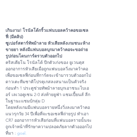
เกินงาม! โรนัลโด้กริ้วแฟนบอลคว้าคอขอเซล
ฟี่ (มีคลิป)
ซูเปอร์สตาร์ทัพม้าลาย หัวเสียหลังเกมชนะห้าง
ขายยา หลังมีแฟนบอลบุกมาคว้าคอจะขอถ่าย
รูปก่อนโดนการ์ดรวบตัวออกไป
คริสเตียโน โรนัลโด้ ปีกตัวเก่งของ ยูเวนตุส 
ออกอาการหัวเสียเมื่อถูกแฟนบอลวิ่งมาคว้าคอ
เพื่อขอเซลฟี่ก่อนที่การ์ดจะเข้ามารวบตัวออกไป
ดาวเตะทีมชาติโปรตุเกสลงสนามเป็นตัวจริง
ก่อนทำ 1 ประตูช่วยทัพม้าลายบุกเอาชนะไบเอ
อร์ เลเวอคูเซน 2-0 ส่งท้ายยูฟ่า แชมเปี้ยนส์ ลีก
ในฐานะแชมป์กลุ่ม D
โดยหลังเกมมีแฟนบอลรายหนึ่งวิ่งลงมาคว้าคอ
แนวรุกวัย 34 ปีเพื่อที่จะขอเซลฟี่ถ่ายรูป ทำเอา 
CR7 ออกอาการหัวเสียก่อนที่แฟนบอลรายนั้นจะ
ถูกเจ้าหน้าที่รักษาความปลอดภัยลากตัวอออกไป
ที่มา : 
goal.