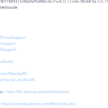
ืง ใช่การตรึงไว้เหมือนกับที่พบใน iPadOS 13 และวิดเจ็ตใน iOS
บไอคอนแอพ
iPhoneSupport
cSupport
dSupport
pStudio
er.com/MacUpKK
.do/macup_studio-KK
c : 
http://bit.do/macupstudiofixservice
 
https://www.facebook.com/MacUpStudio/