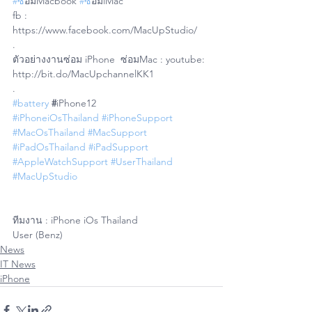
#ซ
่อมMacbook 
#ซ
่อมiMac 
fb : 
https://www.facebook.com/MacUpStudio/
.
ตัวอย่างงานซ่อม iPhone  ซ่อมMac : youtube: 
http://bit.do/MacUpchannelKK1
.
#battery
#
iPhone12
#iPhoneiOsThailand
#iPhoneSupport
#MacOsThailand
#MacSupport
#iPadOsThailand
#iPadSupport
#AppleWatchSupport
#UserThailand
#MacUpStudio
ทีมงาน : iPhone iOs Thailand 
User (Benz)
News
IT News
iPhone