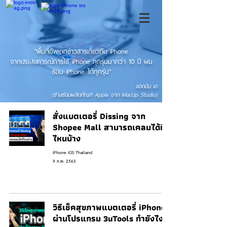
"พื้นที่อัพเดทข่าวสารเกี่ยวกับ iPhone
จากประสบการณ์การใช้ iPhone ทุกรุ่นมากว่า 10 ปี ผม
ซ่อม iPhone ได้ทุกรุ่น"
แอดมิน เอ
(ช่างซ่อมผลิตภัณฑ์ Apple จาก MacUp Studio)
สั่งแบตเตอรี่ Dissing จาก
Shopee Mall สามารถเคลมได้ที่
ไหนบ้าง
iPhone iOS Thailand
9 ก.พ. 2565
วิธีเช็คสุขภาพแบตเตอรี่ iPhone
ผ่านโปรแกรม 3uTools ทำยังไง