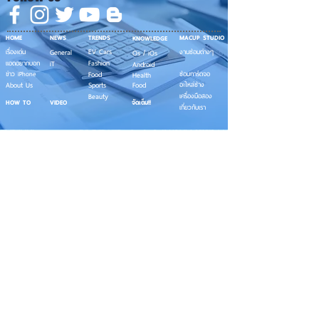
HOME
NEWS
TRENDS
MACUP STUDIO
KNOWLEDGE
EV Cars
เรื่องเด่น
General
งานซ่อมต่างๆ
Os / iOs
Fashion
แอดอยากบอก
iT
Android
ข่าว iPhone
Food
ซ่อมการ์ดจอ
Health
About Us
Sports
Food
อะไหล่ช่าง
Beauty
เครื่องมือสอง
HOW TO
VIDEO
จัดเต็ม!!
เกี่ยวกับเรา