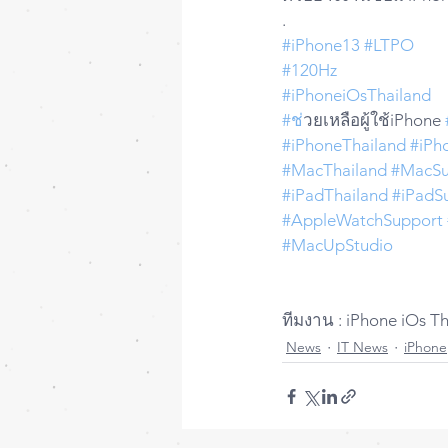
.
#iPhone13
#LTPO
#120Hz
#iPhoneiOsThailand
#ช
่วยเหลือผู้ใช้iPhone 
#iPhoneThailand
#iPh
#MacThailand
#MacSu
#iPadThailand
#iPadS
#AppleWatchSupport
#MacUpStudio
ทีมงาน : iPhone iOs T
News
IT News
iPhone