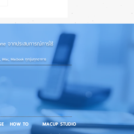
27 ทำ iPhone จอใหญ่ขึ้น
้กว่าเดิม หลายแอปรองรับ
อนเต็มรูปแบบ! 📱✨
iPhone จากประสบการณ์การใช้
d, iMac, Macbook ทุกรุ่นทุกอาการ
GE
HOW TO
MACUP STUDIO