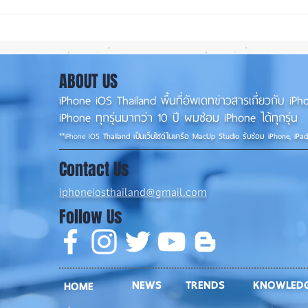
รอดปาฏิหาริย์ iPhone 17 Pro
iOS 
Max ตกจากฟ้าไม่พัง! ⚡📱
น่าใช
แนวน
ABOUT US
iPhone iOS Thailand พื้นที่อัพเดทข่าวสารเกี่ยวกับ 
iPhone ทุกรุ่นมากว่า 10 ปี ผมซ่อม iPhone ได้ทุกรุ่น
**
iPhone iOS
Thailand เป็นเว็บไซต์ในเครือ MacUp Studio รับซ่อม iPhone, iPa
Contact Us
iphoneiosthailand@gmail.com
Follow Us
NEWS
TRENDS
KNOWLED
HOME