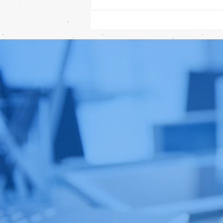
เทียบกันให้ชัดๆ! ส่องคาดการณ์
สเปก iPhone 18 Pro 👀📱✨