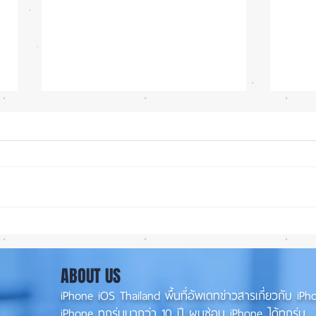
iOS 27 ทำ iPhone จอใหญ่ขึ้น
ลือ! 
น่าใช้กว่าเดิม หลายแอปรองรับ
📱
แนวนอนเต็มรูปแบบ! 📱✨
ABOUT US
iPhone iOS Thailand พื้นที่อัพเดทข่าวสารเกี่ยวกับ 
iPhone ทุกรุ่นมากว่า 10 ปี ผมซ่อม iPhone ได้ทุกรุ่น