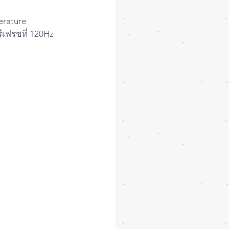
erature 
เฟรชที่ 120Hz 