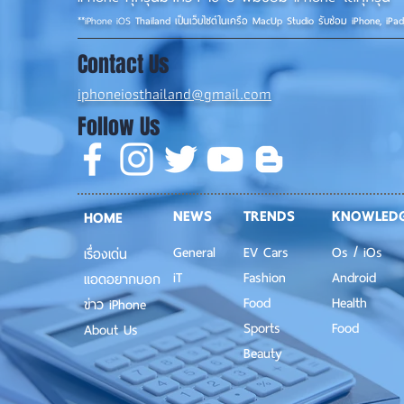
**
iPhone iOS
Thailand เป็นเว็บไซต์ในเครือ MacUp Studio รับซ่อม iPhone, iPa
Contact Us
iphoneiosthailand@gmail.com
Follow Us
NEWS
TRENDS
KNOWLED
HOME
General
EV Cars
Os / iOs
เรื่องเด่น
iT
Fashion
Android
แอดอยากบอก
Food
Health
ข่าว iPhone
Sports
Food
About Us
Beauty