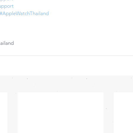
upport
#AppleWatchThailand
hailand