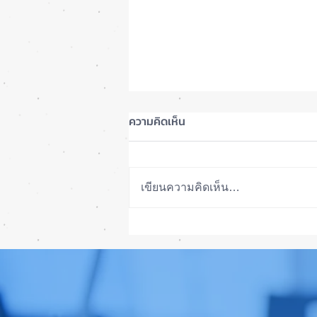
ความคิดเห็น
เขียนความคิดเห็น…
รอดปาฏิหาริย์ iPhone 17 Pro
Max ตกจากฟ้าไม่พัง! ⚡📱