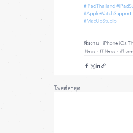
#iPadThailand
#iPadS
#AppleWatchSupport
#MacUpStudio
ทีมงาน : iPhone iOs T
News
IT News
iPhone
โพสต์ล่าสุด