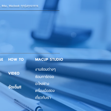
d, iMac, Macbook ทุกรุ่นทุกอาการ
GE
HOW TO
MACUP STUDIO
งานซ่อมต่างๆ
VIDEO
ซ่อมการ์ดจอ
อะไหล่ช่าง
จัดเต็ม!!
เครื่องมือสอง
เกี่ยวกับเรา