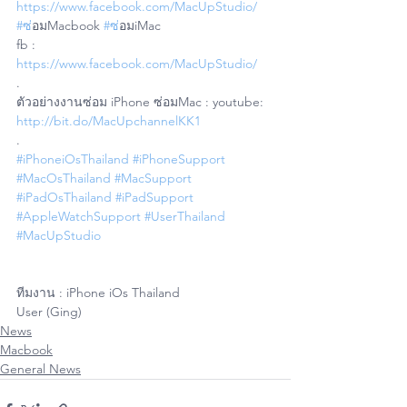
https://www.facebook.com/MacUpStudio/
#ซ
่อมMacbook 
#ซ
่อมiMac 
fb : 
https://www.facebook.com/MacUpStudio/
.
ตัวอย่างงานซ่อม iPhone ซ่อมMac : youtube: 
http://bit.do/MacUpchannelKK1
.
#iPhoneiOsThailand
#iPhoneSupport
#MacOsThailand
#MacSupport
#iPadOsThailand
#iPadSupport
#AppleWatchSupport
#UserThailand
#MacUpStudio
ทีมงาน : iPhone iOs Thailand 
User (Ging)
News
Macbook
General News