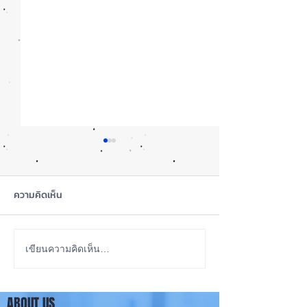
ความคิดเห็น
iOS 27 Beta 4 เพิ่มฟีเจอร์
ลือ! iPhone 18 P
เขียนความคิดเห็น…
ใหม่ พร้อมแก้บั๊กชุดใหญ่
เกรดน้อย แต่ราคาจ
เตรียมความพร้อมก่อนปล่อย
กลับมาเล็ง iPhon
ABOUT US