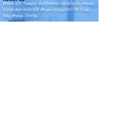
เวอร์ชันเต็ม! 📱
รุ่นเก่า 📱🤳
iPhone iOS Thailand พื้นที่อัพเดทข่าวสารเกี่ยวกับ iPhone
จากประสบการณ์การใช้ iPhone ทุกรุ่นมากว่า 10 ปี ผม
ซ่อม iPhone ได้ทุกรุ่น
**
iPhone iOS
Thailand เป็นเว็บไซต์ในเครือ MacUp Studio รับซ่อม iPhone, iPad,
iMac, Macbook ทุกรุ่นทุกอาการ
Contact Us
iphoneiosthailand@gmail.com
Follow Us
HOME
NEWS
TRENDS
MACUP STUDIO
KNOWLEDGE
EV Cars
เรื่องเด่น
General
งานซ่อมต่างๆ
Os / iOs
Fashion
แอดอยากบอก
iT
Android
ข่าว iPhone
Food
ซ่อมการ์ดจอ
Health
About Us
Sports
Food
อะไหล่ช่าง
Beauty
เครื่องมือสอง
HOW TO
VIDEO
จัดเต็ม!!
เกี่ยวกับเรา