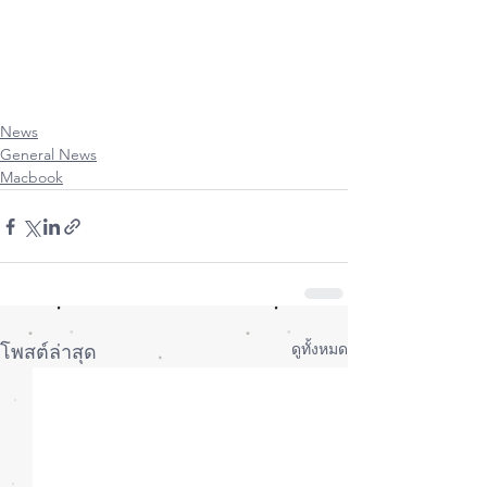
#AppleWatch
#iOs
#Os
#iPadOs
#iPhoneiOsThailand
#ItUser
#iPhoneiOsUser
#iPadOsUser
#UserThailand
#MacUpStudio
#FixitUp
News
General News
Macbook
ดูทั้งหมด
โพสต์ล่าสุด