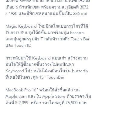
จอภาพ Retina ขนาด 16 นิ้ว มีจำนวนพิกเซลถึง
เกือบ 6 ล้านพิกเซล พร้อมความละเอียดที่ 3072 
x 1920 และมีพิกเซลหนาแน่นขึ้นเป็น 226 ppi
Magic Keyboard ใหม่มีกลไกแบบกรรไกรที่ได้
รับการปรับปรุงให้ดีขึ้น มาพร้อมปุ่ม Escape 
และปุ่มลูกศรรูปตัว T กลับหัวรวมถึง Touch Bar 
และ Touch ID
การกลับมาใช้ Keyboard แบบเก่า สร้างความ
มั่นใจให้ผู้ซื้อมากขึ้นว่าจะไม่พบปัณหา 
Keyboard ใช้งานไม่ได้เหมือนในรุ่น butterfly 
ที่เคยใช้ในตระกูล 15" TouchBar 
MacBook Pro 16" พร้อมให้สั่งซื้อแล้ว บน 
Apple.com และใน Apple Store ด้วยราคาเริ่ม
ต้นที่ $ 2,399  หรือ ราคาไทยอยู่ที่ 75,900 บาท
#iphone
#AirPodsPro
#iPhone
#iPad
#Mac
#Apple
#MacbookPro
#iMac
#MacbookAir
#Retina
#Touchbar
#MacPro
#iPadMini
#iPadPro
#iPhone11
#iPhone11Pro
#iPhone11ProMax