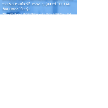
จากประสบการณ์การใช้ iPhone ทุกรุ่นมากว่า 10 ปี ผม
ซ่อม iPhone ได้ทุกรุ่น
**
iPhone iOS
Thailand เป็นเว็บไซต์ในเครือ MacUp Studio รับซ่อม iPhone, iPad,
iMac, Macbook ทุกรุ่นทุกอาการ
Contact Us
iphoneiosthailand@gmail.com
Follow Us
HOME
NEWS
TRENDS
MACUP STUDIO
KNOWLEDGE
EV Cars
เรื่องเด่น
General
งานซ่อมต่างๆ
Os / iOs
Fashion
แอดอยากบอก
iT
Android
ข่าว iPhone
Food
ซ่อมการ์ดจอ
Health
About Us
Sports
Food
อะไหล่ช่าง
Beauty
เครื่องมือสอง
HOW TO
VIDEO
จัดเต็ม!!
เกี่ยวกับเรา