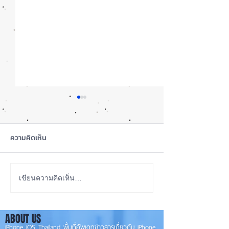
ความคิดเห็น
เทียบกันให้ชัดๆ! ส่องคาด
รอดปาฏิหาริย์ iP
เขียนความคิดเห็น…
การณ์สเปก iPhone 18 Pro
Pro Max ตกจากฟ้า
👀📱✨
📱
ABOUT US
iPhone iOS Thailand พื้นที่อัพเดทข่าวสารเกี่ยวกับ iPhone