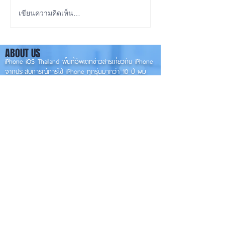
iOS 27 Beta 4 เพิ่มฟีเจอร์
ลือ! iPhone 18 P
เขียนความคิดเห็น…
ใหม่ พร้อมแก้บั๊กชุดใหญ่
เกรดน้อย แต่ราคาจ
เตรียมความพร้อมก่อนปล่อย
กลับมาเล็ง iPhon
ABOUT US
เวอร์ชันเต็ม! 📱
รุ่นเก่า 📱🤳
iPhone iOS Thailand พื้นที่อัพเดทข่าวสารเกี่ยวกับ iPhone
จากประสบการณ์การใช้ iPhone ทุกรุ่นมากว่า 10 ปี ผม
ซ่อม iPhone ได้ทุกรุ่น
**
iPhone iOS
Thailand เป็นเว็บไซต์ในเครือ MacUp Studio รับซ่อม iPhone, iPad,
iMac, Macbook ทุกรุ่นทุกอาการ
Contact Us
iphoneiosthailand@gmail.com
Follow Us
HOME
NEWS
TRENDS
MACUP STUDIO
KNOWLEDGE
EV Cars
เรื่องเด่น
General
งานซ่อมต่างๆ
Os / iOs
Fashion
แอดอยากบอก
iT
Android
ข่าว iPhone
Food
ซ่อมการ์ดจอ
Health
About Us
Sports
Food
อะไหล่ช่าง
Beauty
เครื่องมือสอง