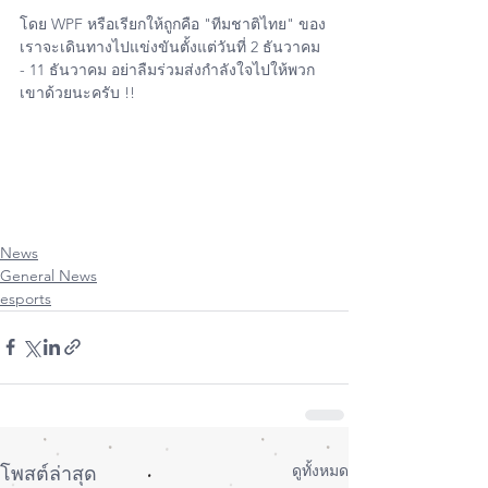
โดย WPF หรือเรียกให้ถูกคือ "ทีมชาติไทย" ของ
เราจะเดินทางไปแข่งขันตั้งแต่วันที่ 2 ธันวาคม 
- 11 ธันวาคม อย่าลืมร่วมส่งกำลังใจไปให้พวก
เขาด้วยนะครับ !!
#พร
ีเมียร์ลีก 
#หน
ัง 
#หงส
์แดง 
#เกมส
์ 
#รถ
#รถ
พล
ังงานไฟฟ้า 
#รถยนต
์ 
#เกมส
์มือถือ 
#เกมส
์โม
บ้า 
#games
#นาโปล
ี 
#esports
#sport
#futball
#car
#EVcar
#rov
News
General News
esports
ดูทั้งหมด
โพสต์ล่าสุด