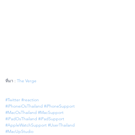
ที่มา : 
The Verge
#Twitter
#reaction
#iPhoneiOsThailand
#iPhoneSupport
#MacOsThailand
#MacSupport
#iPadOsThailand
#iPadSupport
#AppleWatchSupport
#UserThailand
#MacUpStudio