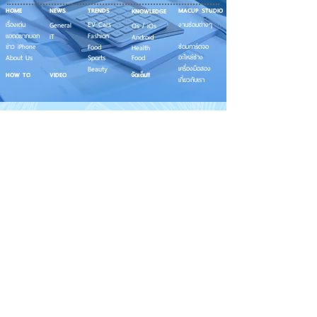
HOME
NEWS
TRENDS
MACUP STUDIO
KNOWLEDGE
EV Cars
เรื่องเด่น
General
งานซ่อมต่างๆ
Os / iOs
Fashion
แอดอยากบอก
iT
Android
ข่าว iPhone
Food
ซ่อมการ์ดจอ
Health
About Us
Sports
Food
อะไหล่ช่าง
Beauty
เครื่องมือสอง
HOW TO
VIDEO
จัดเต็ม!!
เกี่ยวกับเรา