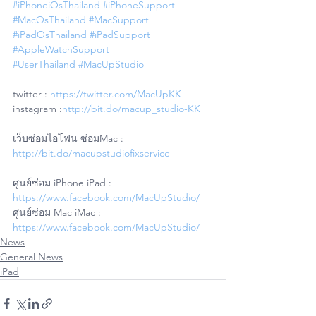
#iPhoneiOsThailand
#iPhoneSupport
#MacOsThailand
#MacSupport
#iPadOsThailand
#iPadSupport
#AppleWatchSupport
#UserThailand
#MacUpStudio
twitter : 
https://twitter.com/MacUpKK
instagram :
http://bit.do/macup_studio-KK
เว็บซ่อมไอโฟน ซ่อมMac : 
http://bit.do/macupstudiofixservice
ศูนย์ซ่อม iPhone iPad : 
https://www.facebook.com/MacUpStudio/
ศูนย์ซ่อม Mac iMac : 
https://www.facebook.com/MacUpStudio/
News
General News
iPad