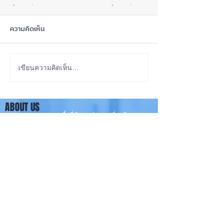
ความคิดเห็น
iOS 27 Beta 4 เพิ่มฟีเจอร์
ลือ! iPhone 18 P
เขียนความคิดเห็น…
ใหม่ พร้อมแก้บั๊กชุดใหญ่
เกรดน้อย แต่ราคาจ
เตรียมความพร้อมก่อนปล่อย
กลับมาเล็ง iPhon
ABOUT US
เวอร์ชันเต็ม! 📱
รุ่นเก่า 📱🤳
iPhone iOS Thailand พื้นที่อัพเดทข่าวสารเกี่ยวกับ iPhone
จากประสบการณ์การใช้ iPhone ทุกรุ่นมากว่า 10 ปี ผม
ซ่อม iPhone ได้ทุกรุ่น
**
iPhone iOS
Thailand เป็นเว็บไซต์ในเครือ MacUp Studio รับซ่อม iPhone, iPad,
iMac, Macbook ทุกรุ่นทุกอาการ
Contact Us
iphoneiosthailand@gmail.com
Follow Us