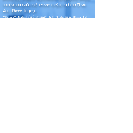
จากประสบการณ์การใช้ iPhone ทุกรุ่นมากว่า 10 ปี ผม
ซ่อม iPhone ได้ทุกรุ่น
**
iPhone iOS
Thailand เป็นเว็บไซต์ในเครือ MacUp Studio รับซ่อม iPhone, iPad,
iMac, Macbook ทุกรุ่นทุกอาการ
Contact Us
iphoneiosthailand@gmail.com
Follow Us
HOME
NEWS
TRENDS
MACUP STUDIO
KNOWLEDGE
EV Cars
เรื่องเด่น
General
งานซ่อมต่างๆ
Os / iOs
Fashion
แอดอยากบอก
iT
Android
ข่าว iPhone
Food
ซ่อมการ์ดจอ
Health
About Us
Sports
Food
อะไหล่ช่าง
Beauty
เครื่องมือสอง
HOW TO
VIDEO
จัดเต็ม!!
เกี่ยวกับเรา