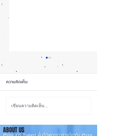
ความคิดเห็น
ลือ! iPhone 18e จะเพิ่ม
iOS 27 Beta 4 เพิ
เขียนความคิดเห็น…
RAM! 📱
ใหม่ พร้อมแก้บั๊กช
เตรียมความพร้อม
ABOUT US
เวอร์ชันเต็ม! 📱
iPhone iOS Thailand พื้นที่อัพเดทข่าวสารเกี่ยวกับ iPhone