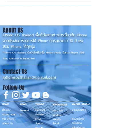
ABOUT US
iPhone iOS Thailand พื้นที่อัพเดทข่าวสารเกี่ยวกับ iPhone
จากประสบการณ์การใช้ iPhone ทุกรุ่นมากว่า 10 ปี ผม
ซ่อม iPhone ได้ทุกรุ่น
**
iPhone iOS
Thailand เป็นเว็บไซต์ในเครือ MacUp Studio รับซ่อม iPhone, iPad,
iMac, Macbook ทุกรุ่นทุกอาการ
Contact Us
iphoneiosthailand@gmail.com
Follow Us
HOME
NEWS
TRENDS
MACUP STUDIO
KNOWLEDGE
EV Cars
เรื่องเด่น
General
งานซ่อมต่างๆ
Os / iOs
Fashion
แอดอยากบอก
iT
Android
ข่าว iPhone
Food
ซ่อมการ์ดจอ
Health
About Us
Sports
Food
อะไหล่ช่าง
Beauty
เครื่องมือสอง