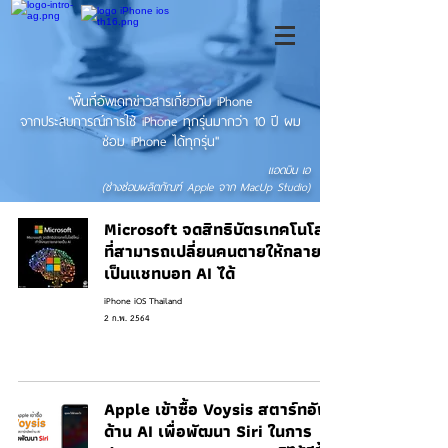
"พื้นที่อัพเดทข่าวสารเกี่ยวกับ iPhone
จากประสบการณ์การใช้ iPhone ทุกรุ่นมากว่า 10 ปี ผม
ซ่อม iPhone ได้ทุกรุ่น"
แอดมิน เอ
(ช่างซ่อมผลิตภัณฑ์ Apple จาก MacUp Studio)
Microsoft จดสิทธิบัตรเทคโนโลยี
ที่สามารถเปลี่ยนคนตายให้กลาย
เป็นแชทบอท AI ได้
iPhone iOS Thailand
2 ก.พ. 2564
Apple เข้าซื้อ Voysis สตาร์ทอัพ
ด้าน AI เพื่อพัฒนา Siri ในการ