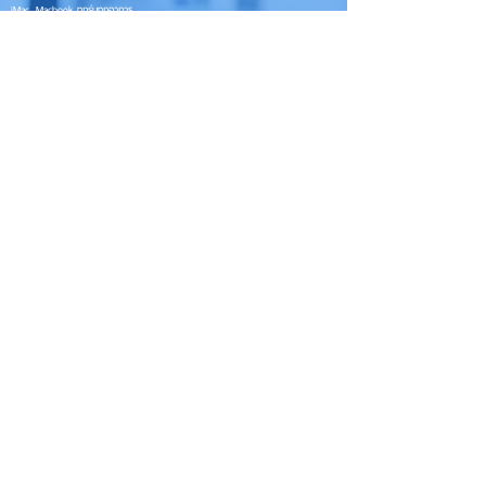
iMac, Macbook ทุกรุ่นทุกอาการ
Contact Us
iphoneiosthailand@gmail.com
Follow Us
HOME
NEWS
TRENDS
MACUP STUDIO
KNOWLEDGE
EV Cars
เรื่องเด่น
General
งานซ่อมต่างๆ
Os / iOs
Fashion
แอดอยากบอก
iT
Android
ข่าว iPhone
Food
ซ่อมการ์ดจอ
Health
About Us
Sports
Food
อะไหล่ช่าง
Beauty
เครื่องมือสอง
HOW TO
VIDEO
จัดเต็ม!!
เกี่ยวกับเรา