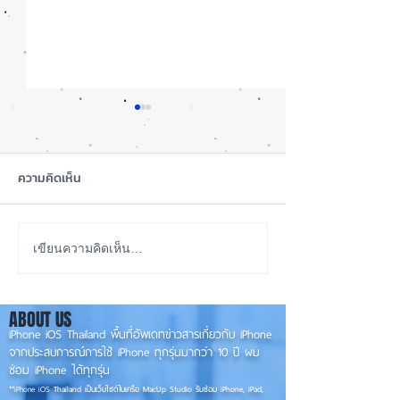
ความคิดเห็น
iOS 27 Beta 4 เพิ่มฟีเจอร์
ลือ! iPhone 18 P
เขียนความคิดเห็น…
ใหม่ พร้อมแก้บั๊กชุดใหญ่
เกรดน้อย แต่ราคาจ
เตรียมความพร้อมก่อนปล่อย
กลับมาเล็ง iPhon
ABOUT US
เวอร์ชันเต็ม! 📱
รุ่นเก่า 📱🤳
iPhone iOS Thailand พื้นที่อัพเดทข่าวสารเกี่ยวกับ iPhone
จากประสบการณ์การใช้ iPhone ทุกรุ่นมากว่า 10 ปี ผม
ซ่อม iPhone ได้ทุกรุ่น
**
iPhone iOS
Thailand เป็นเว็บไซต์ในเครือ MacUp Studio รับซ่อม iPhone, iPad,