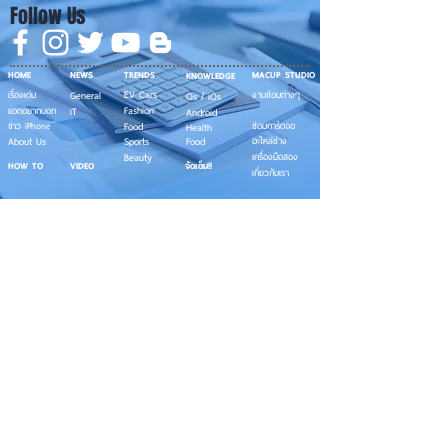
Follow Us
HOME
NEWS
TRENDS
MACUP STUDIO
KNOWLEDGE
EV Cars
เรื่องเด่น
General
งานซ่อมต่างๆ
Os / iOs
Fashion
แอดอยากบอก
iT
Android
ข่าว iPhone
Food
ซ่อมการ์ดจอ
Health
About Us
Sports
Food
อะไหล่ช่าง
Beauty
เครื่องมือสอง
HOW TO
VIDEO
จัดเต็ม!!
เกี่ยวกับเรา