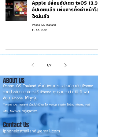
Apple ปล่อยอัปเดต tvOS 13.3
อัปเดตแล้ว เพิ่มการตั้งค่าหน้าโฮม
ใหม่แล้ว
iPhone iOS Thailand
11 ธ.ค. 2562
1
/
2
ABOUT US
iPhone iOS Thailand พื้นที่อัพเดทข่าวสารเกี่ยวกับ iPhone
จากประสบการณ์การใช้ iPhone ทุกรุ่นมากว่า 10 ปี ผม
ซ่อม iPhone ได้ทุกรุ่น
**
iPhone iOS
Thailand เป็นเว็บไซต์ในเครือ MacUp Studio รับซ่อม iPhone, iPad,
iMac, Macbook ทุกรุ่นทุกอาการ
Contact Us
iphoneiosthailand@gmail.com