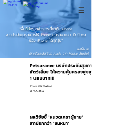
"พื้นที่อัพเดทข่าวสารเกี่ยวกับ iPhone
จากประสบการณ์การใช้ iPhone ทุกรุ่นมากว่า 10 ปี ผม
ซ่อม iPhone ได้ทุกรุ่น"
แอดมิน เอ
(ช่างซ่อมผลิตภัณฑ์ Apple จาก MacUp Studio)
Petsurance บริษัทประกันสุขภาพ
สัตว์เลี้ยง ให้ความคุ้มครองสูงสุด
1 แสนบาท!!!
iPhone iOS Thailand
26 พ.ค. 2562
ผลวิจัยชี้ 'หนวดเคราผู้ชาย'
สกปรกกว่า 'ขนหมา'