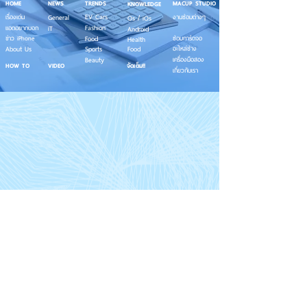
HOME
NEWS
TRENDS
MACUP STUDIO
KNOWLEDGE
EV Cars
เรื่องเด่น
General
งานซ่อมต่างๆ
Os / iOs
Fashion
แอดอยากบอก
iT
Android
ข่าว iPhone
Food
ซ่อมการ์ดจอ
Health
About Us
Sports
Food
อะไหล่ช่าง
Beauty
เครื่องมือสอง
HOW TO
VIDEO
จัดเต็ม!!
เกี่ยวกับเรา