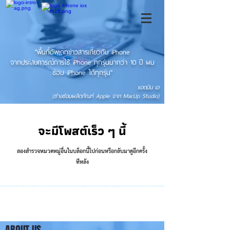
"พื้นที่อัพเดทข่าวสารเกี่ยวกับ iPhone
จากประสบการณ์การใช้ iPhone ทุกรุ่นมากว่า 10 ปี ผม
ซ่อม iPhone ได้ทุกรุ่น"
แอดมิน เอ
(ช่างซ่อมผลิตภัณฑ์ Apple จาก MacUp Studio)
จะมีโพสต์เร็ว ๆ นี้
ลองสำรวจหมวดหมู่อื่นในบล็อกนี้ไปก่อนหรือกลับมาดูอีกครั้ง
ทีหลัง