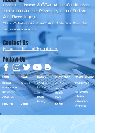
ABOUT US
iPhone iOS Thailand พื้นที่อัพเดทข่าวสารเกี่ยวกับ iPhone
จากประสบการณ์การใช้ iPhone ทุกรุ่นมากว่า 10 ปี ผม
ซ่อม iPhone ได้ทุกรุ่น
**
iPhone iOS
Thailand เป็นเว็บไซต์ในเครือ MacUp Studio รับซ่อม iPhone, iPad,
iMac, Macbook ทุกรุ่นทุกอาการ
Contact Us
iphoneiosthailand@gmail.com
Follow Us
HOME
NEWS
TRENDS
MACUP STUDIO
KNOWLEDGE
EV Cars
เรื่องเด่น
General
งานซ่อมต่างๆ
Os / iOs
Fashion
แอดอยากบอก
iT
Android
ข่าว iPhone
Food
ซ่อมการ์ดจอ
Health
About Us
Sports
Food
อะไหล่ช่าง
Beauty
เครื่องมือสอง
HOW TO
VIDEO
จัดเต็ม!!
เกี่ยวกับเรา