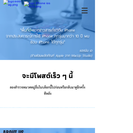
"พื้นที่อัพเดทข่าวสารเกี่ยวกับ iPhone
จากประสบการณ์การใช้ iPhone ทุกรุ่นมากว่า 10 ปี ผม
ซ่อม iPhone ได้ทุกรุ่น"
แอดมิน เอ
(ช่างซ่อมผลิตภัณฑ์ Apple จาก MacUp Studio)
จะมีโพสต์เร็ว ๆ นี้
ลองสำรวจหมวดหมู่อื่นในบล็อกนี้ไปก่อนหรือกลับมาดูอีกครั้ง
ทีหลัง