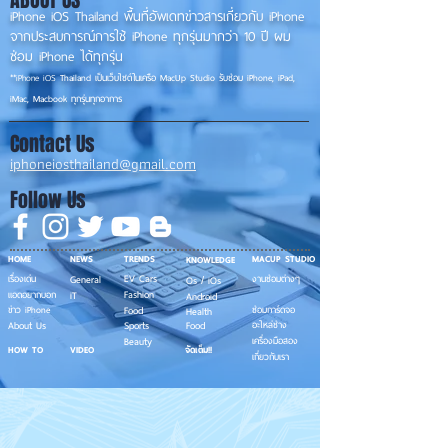
ABOUT US
iPhone iOS Thailand พื้นที่อัพเดทข่าวสารเกี่ยวกับ iPhone
จากประสบการณ์การใช้ iPhone ทุกรุ่นมากว่า 10 ปี ผม
ซ่อม iPhone ได้ทุกรุ่น
**
iPhone iOS
Thailand เป็นเว็บไซต์ในเครือ MacUp Studio รับซ่อม iPhone, iPad,
iMac, Macbook ทุกรุ่นทุกอาการ
Contact Us
iphoneiosthailand@gmail.com
Follow Us
HOME
NEWS
TRENDS
MACUP STUDIO
KNOWLEDGE
EV Cars
เรื่องเด่น
General
งานซ่อมต่างๆ
Os / iOs
Fashion
แอดอยากบอก
iT
Android
ข่าว iPhone
Food
ซ่อมการ์ดจอ
Health
About Us
Sports
Food
อะไหล่ช่าง
Beauty
เครื่องมือสอง
HOW TO
VIDEO
จัดเต็ม!!
เกี่ยวกับเรา