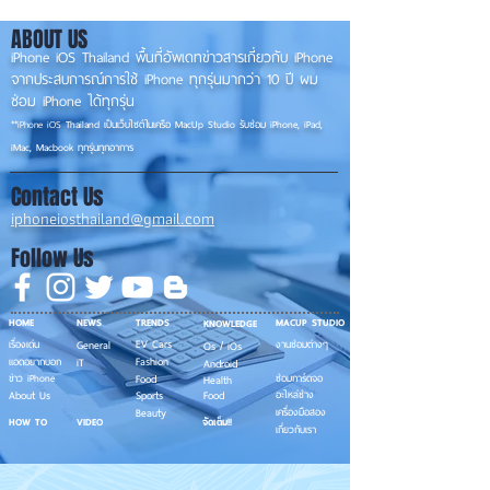
ABOUT US
iPhone iOS Thailand พื้นที่อัพเดทข่าวสารเกี่ยวกับ iPhone
จากประสบการณ์การใช้ iPhone ทุกรุ่นมากว่า 10 ปี ผม
ซ่อม iPhone ได้ทุกรุ่น
**
iPhone iOS
Thailand เป็นเว็บไซต์ในเครือ MacUp Studio รับซ่อม iPhone, iPad,
iMac, Macbook ทุกรุ่นทุกอาการ
Contact Us
iphoneiosthailand@gmail.com
Follow Us
HOME
NEWS
TRENDS
MACUP STUDIO
KNOWLEDGE
EV Cars
เรื่องเด่น
General
งานซ่อมต่างๆ
Os / iOs
Fashion
แอดอยากบอก
iT
Android
ข่าว iPhone
Food
ซ่อมการ์ดจอ
Health
About Us
Sports
Food
อะไหล่ช่าง
Beauty
เครื่องมือสอง
HOW TO
VIDEO
จัดเต็ม!!
เกี่ยวกับเรา