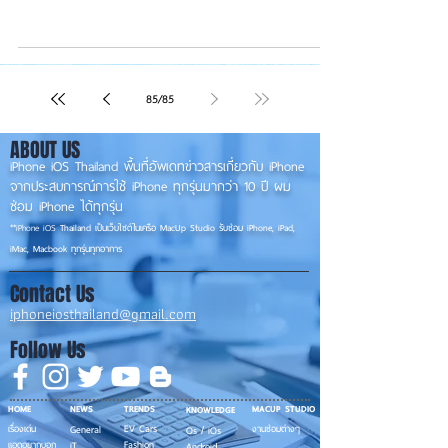
85
/
85
ABOUT US
iPhone iOS Thailand พื้นที่อัพเดทข่าวสารเกี่ยวกับ iPhone
จากประสบการณ์การใช้ iPhone ทุกรุ่นมากว่า 10 ปี ผม
ซ่อม iPhone ได้ทุกรุ่น
**
iPhone iOS
Thailand เป็นเว็บไซต์ในเครือ MacUp Studio รับซ่อม iPhone, iPad,
iMac, Macbook ทุกรุ่นทุกอาการ
Contact Us
iphoneiosthailand@gmail.com
Follow Us
HOME
NEWS
TRENDS
MACUP STUDIO
KNOWLEDGE
EV Cars
เรื่องเด่น
General
งานซ่อมต่างๆ
Os / iOs
Fashion
แอดอยากบอก
iT
Android