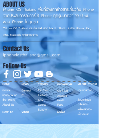
ABOUT US
iPhone iOS Thailand พื้นที่อัพเดทข่าวสารเกี่ยวกับ iPhone
จากประสบการณ์การใช้ iPhone ทุกรุ่นมากว่า 10 ปี ผม
ซ่อม iPhone ได้ทุกรุ่น
**
iPhone iOS
Thailand เป็นเว็บไซต์ในเครือ MacUp Studio รับซ่อม iPhone, iPad,
iMac, Macbook ทุกรุ่นทุกอาการ
Contact Us
iphoneiosthailand@gmail.com
Follow Us
HOME
NEWS
TRENDS
MACUP STUDIO
KNOWLEDGE
EV Cars
เรื่องเด่น
General
งานซ่อมต่างๆ
Os / iOs
Fashion
แอดอยากบอก
iT
Android
ข่าว iPhone
Food
ซ่อมการ์ดจอ
Health
About Us
Sports
Food
อะไหล่ช่าง
Beauty
เครื่องมือสอง
HOW TO
VIDEO
จัดเต็ม!!
เกี่ยวกับเรา