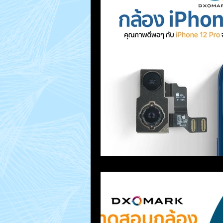
MacUp Studio
Repair Jobs
How