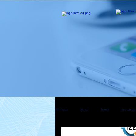
All Posts
News
Trend
Knowledg
Mac Pro
Apple Watch
Apple T