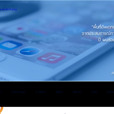
"พื้นที่อัพเด
จากประสบการณ์การใ
ปี ผมซ่อม
(ช
e
Technology
IT News
Apple
iPhone
iPad
AirPo
V
Application
iOS
iPadOs
Os
WatchOS
Android