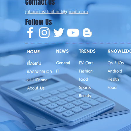
Contact Us
iphoneiosthailand@gmail.com
Follow Us
NEWS
TRENDS
KNOWLED
HOME
General
EV Cars
Os / iOs
เรื่องเด่น
iT
Fashion
Android
แอดอยากบอก
Food
Health
ข่าว iPhone
Sports
Food
About Us
Beauty