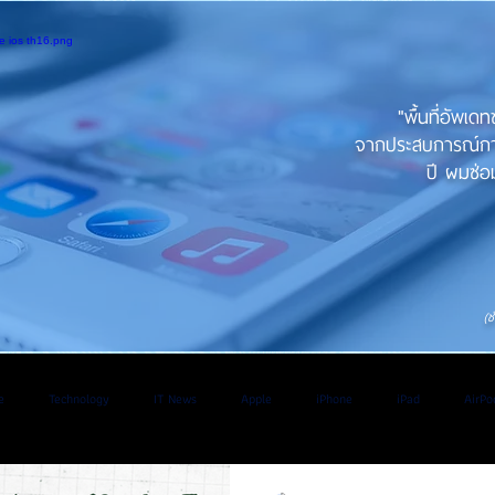
"พื้นที่อัพเด
จากประสบการณ์การใ
ปี ผมซ่อม
(ช
e
Technology
IT News
Apple
iPhone
iPad
AirPo
V
Application
iOS
iPadOs
Os
WatchOS
Android