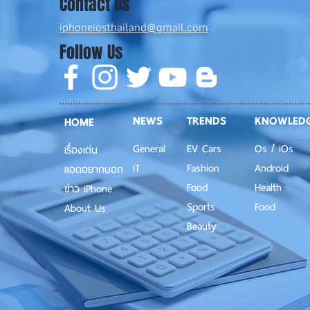
Contact Us
iphoneiosthailand@gmail.com
Follow Us
NEWS
TRENDS
KNOWLED
HOME
General
EV Cars
Os / iOs
เรื่องเด่น
iT
Fashion
Android
แอดอยากบอก
Food
Health
ข่าว iPhone
Sports
Food
About Us
Beauty