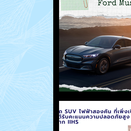
MacUp Studio
Repair Jobs
How