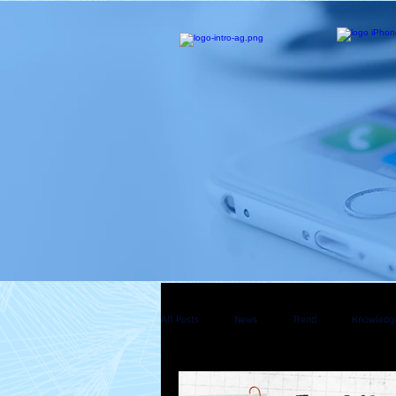
All Posts
News
Trend
Knowledg
Mac Pro
Apple Watch
Apple T