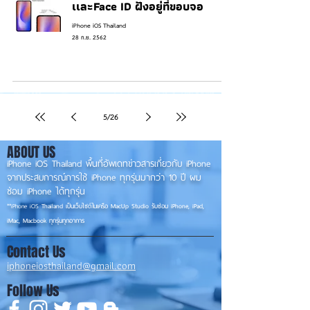
เเละFace ID ฝังอยู่ที่ขอบจอ
iPhone iOS Thailand
28 ก.ย. 2562
5
/
26
ABOUT US
iPhone iOS Thailand พื้นที่อัพเดทข่าวสารเกี่ยวกับ iPhone
จากประสบการณ์การใช้ iPhone ทุกรุ่นมากว่า 10 ปี ผม
ซ่อม iPhone ได้ทุกรุ่น
**
iPhone iOS
Thailand เป็นเว็บไซต์ในเครือ MacUp Studio รับซ่อม iPhone, iPad,
iMac, Macbook ทุกรุ่นทุกอาการ
Contact Us
iphoneiosthailand@gmail.com
Follow Us