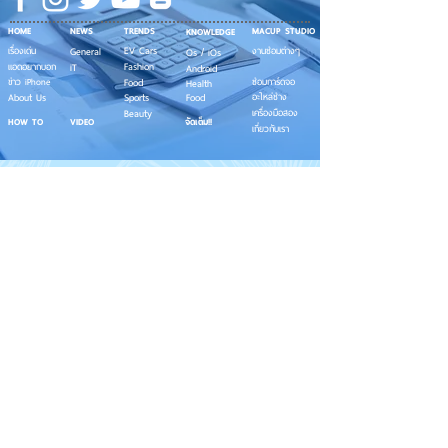
HOME
NEWS
TRENDS
MACUP STUDIO
KNOWLEDGE
EV Cars
เรื่องเด่น
General
งานซ่อมต่างๆ
Os / iOs
Fashion
แอดอยากบอก
iT
Android
ข่าว iPhone
Food
ซ่อมการ์ดจอ
Health
About Us
Sports
Food
อะไหล่ช่าง
Beauty
เครื่องมือสอง
HOW TO
VIDEO
จัดเต็ม!!
เกี่ยวกับเรา