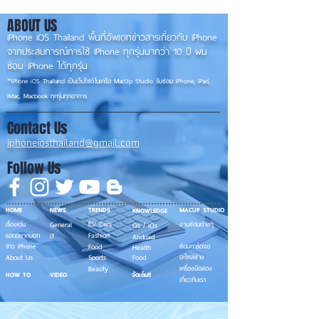
ABOUT US
iPhone iOS Thailand พื้นที่อัพเดทข่าวสารเกี่ยวกับ iPhone
จากประสบการณ์การใช้ iPhone ทุกรุ่นมากว่า 10 ปี ผม
ซ่อม iPhone ได้ทุกรุ่น
**
iPhone iOS
Thailand เป็นเว็บไซต์ในเครือ MacUp Studio รับซ่อม iPhone, iPad,
iMac, Macbook ทุกรุ่นทุกอาการ
Contact Us
iphoneiosthailand@gmail.com
Follow Us
HOME
NEWS
TRENDS
MACUP STUDIO
KNOWLEDGE
EV Cars
เรื่องเด่น
General
งานซ่อมต่างๆ
Os / iOs
Fashion
แอดอยากบอก
iT
Android
ข่าว iPhone
Food
ซ่อมการ์ดจอ
Health
About Us
Sports
Food
อะไหล่ช่าง
Beauty
เครื่องมือสอง
HOW TO
VIDEO
จัดเต็ม!!
เกี่ยวกับเรา