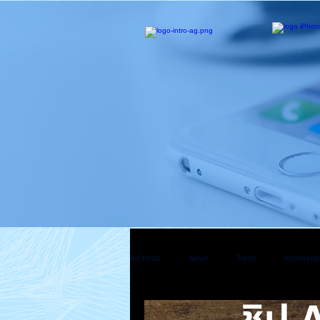
All Posts
News
Trend
Knowledg
Mac Pro
Apple Watch
Apple T