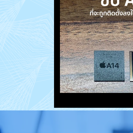
MacUp Studio
Repair Jobs
How