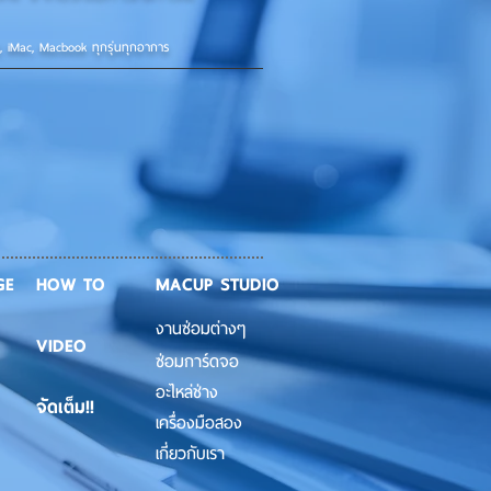
d, iMac, Macbook ทุกรุ่นทุกอาการ
GE
HOW TO
MACUP STUDIO
งานซ่อมต่างๆ
VIDEO
ซ่อมการ์ดจอ
อะไหล่ช่าง
จัดเต็ม!!
เครื่องมือสอง
เกี่ยวกับเรา