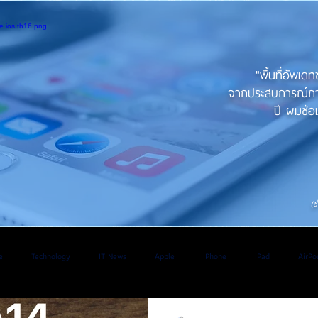
"พื้นที่อัพเด
จากประสบการณ์การใ
ปี ผมซ่อม
(ช
e
Technology
IT News
Apple
iPhone
iPad
AirPo
V
Application
iOS
iPadOs
Os
WatchOS
Android