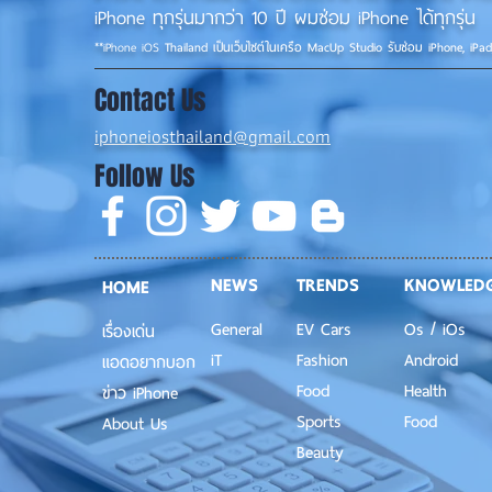
iPhone ทุกรุ่นมากว่า 10 ปี ผมซ่อม iPhone ได้ทุกรุ่น
**
iPhone iOS
Thailand เป็นเว็บไซต์ในเครือ MacUp Studio รับซ่อม iPhone, iPa
Contact Us
iphoneiosthailand@gmail.com
Follow Us
NEWS
TRENDS
KNOWLED
HOME
General
EV Cars
Os / iOs
เรื่องเด่น
iT
Fashion
Android
แอดอยากบอก
Food
Health
ข่าว iPhone
Sports
Food
About Us
Beauty