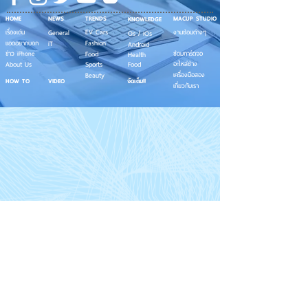
HOME
NEWS
TRENDS
MACUP STUDIO
KNOWLEDGE
EV Cars
เรื่องเด่น
General
งานซ่อมต่างๆ
Os / iOs
Fashion
แอดอยากบอก
iT
Android
ข่าว iPhone
Food
ซ่อมการ์ดจอ
Health
About Us
Sports
Food
อะไหล่ช่าง
Beauty
เครื่องมือสอง
HOW TO
VIDEO
จัดเต็ม!!
เกี่ยวกับเรา