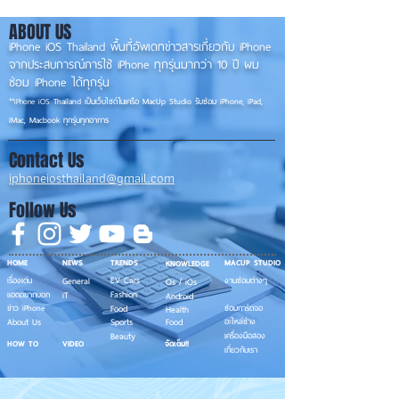
ABOUT US
iPhone iOS Thailand พื้นที่อัพเดทข่าวสารเกี่ยวกับ iPhone
จากประสบการณ์การใช้ iPhone ทุกรุ่นมากว่า 10 ปี ผม
ซ่อม iPhone ได้ทุกรุ่น
**
iPhone iOS
Thailand เป็นเว็บไซต์ในเครือ MacUp Studio รับซ่อม iPhone, iPad,
iMac, Macbook ทุกรุ่นทุกอาการ
Contact Us
iphoneiosthailand@gmail.com
Follow Us
HOME
NEWS
TRENDS
MACUP STUDIO
KNOWLEDGE
EV Cars
เรื่องเด่น
General
งานซ่อมต่างๆ
Os / iOs
Fashion
แอดอยากบอก
iT
Android
ข่าว iPhone
Food
ซ่อมการ์ดจอ
Health
About Us
Sports
Food
อะไหล่ช่าง
Beauty
เครื่องมือสอง
HOW TO
VIDEO
จัดเต็ม!!
เกี่ยวกับเรา