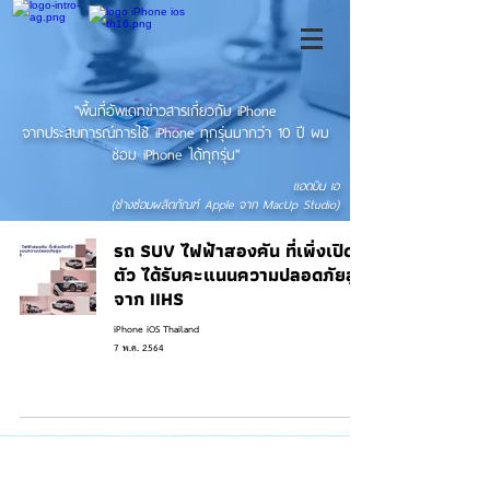
"พื้นที่อัพเดทข่าวสารเกี่ยวกับ iPhone
จากประสบการณ์การใช้ iPhone ทุกรุ่นมากว่า 10 ปี ผม
ซ่อม iPhone ได้ทุกรุ่น"
แอดมิน เอ
(ช่างซ่อมผลิตภัณฑ์ Apple จาก MacUp Studio)
รถ SUV ไฟฟ้าสองคัน ที่เพิ่งเปิด
ตัว ได้รับคะแนนความปลอดภัยสูง
จาก IIHS
iPhone iOS Thailand
7 พ.ค. 2564