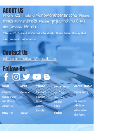
ABOUT US
iPhone iOS Thailand พื้นที่อัพเดทข่าวสารเกี่ยวกับ iPhone
จากประสบการณ์การใช้ iPhone ทุกรุ่นมากว่า 10 ปี ผม
ซ่อม iPhone ได้ทุกรุ่น
**
iPhone iOS
Thailand เป็นเว็บไซต์ในเครือ MacUp Studio รับซ่อม iPhone, iPad,
iMac, Macbook ทุกรุ่นทุกอาการ
Contact Us
iphoneiosthailand@gmail.com
Follow Us
HOME
NEWS
TRENDS
MACUP STUDIO
KNOWLEDGE
EV Cars
เรื่องเด่น
General
งานซ่อมต่างๆ
Os / iOs
Fashion
แอดอยากบอก
iT
Android
ข่าว iPhone
Food
ซ่อมการ์ดจอ
Health
About Us
Sports
Food
อะไหล่ช่าง
Beauty
เครื่องมือสอง
HOW TO
VIDEO
จัดเต็ม!!
เกี่ยวกับเรา