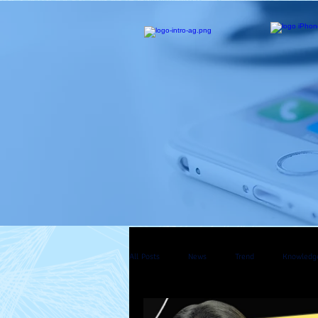
All Posts
News
Trend
Knowledg
Mac Pro
Apple Watch
Apple T