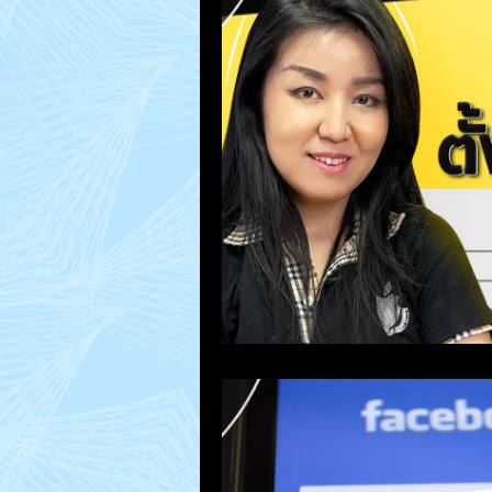
MacUp Studio
Repair Jobs
How