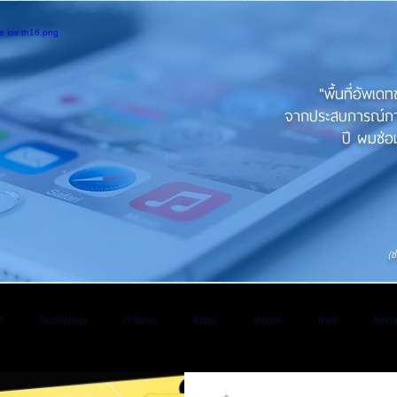
"พื้นที่อัพเด
จากประสบการณ์การใ
ปี ผมซ่อม
(ช
e
Technology
IT News
Apple
iPhone
iPad
AirPo
V
Application
iOS
iPadOs
Os
WatchOS
Android