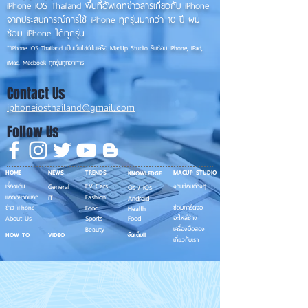
iPhone iOS Thailand พื้นที่อัพเดทข่าวสารเกี่ยวกับ iPhone
จากประสบการณ์การใช้ iPhone ทุกรุ่นมากว่า 10 ปี ผม
ซ่อม iPhone ได้ทุกรุ่น
**
iPhone iOS
Thailand เป็นเว็บไซต์ในเครือ MacUp Studio รับซ่อม iPhone, iPad,
iMac, Macbook ทุกรุ่นทุกอาการ
Contact Us
iphoneiosthailand@gmail.com
Follow Us
HOME
NEWS
TRENDS
MACUP STUDIO
KNOWLEDGE
EV Cars
เรื่องเด่น
General
งานซ่อมต่างๆ
Os / iOs
Fashion
แอดอยากบอก
iT
Android
ข่าว iPhone
Food
ซ่อมการ์ดจอ
Health
About Us
Sports
Food
อะไหล่ช่าง
Beauty
เครื่องมือสอง
HOW TO
VIDEO
จัดเต็ม!!
เกี่ยวกับเรา